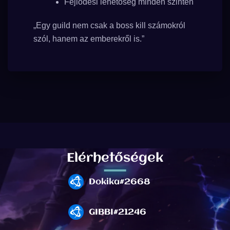
Fejlődési lehetőség minden szinten
„Egy guild nem csak a boss kill számokról
szól, hanem az emberekről is.”
Elérhetőségek
Dokika#2668
GIBBI#21246