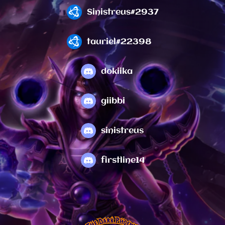
Sinistreus#2937
tauriel#22398
dokiika
giibbi
sinistreus
firstline14